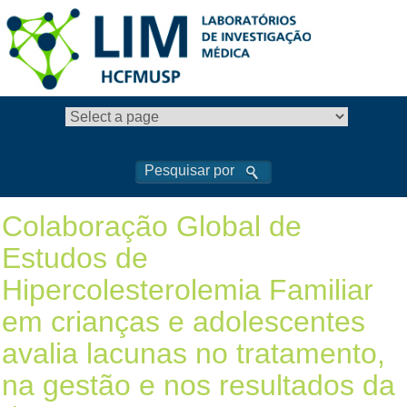
Colaboração Global de
Estudos de
Hipercolesterolemia Familiar
em crianças e adolescentes
avalia lacunas no tratamento,
na gestão e nos resultados da