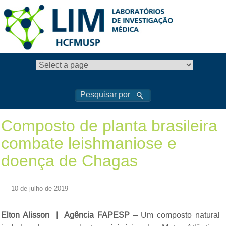
Composto de planta brasileira
combate leishmaniose e
doença de Chagas
10 de julho de 2019
Elton Alisson | Agência FAPESP –
Um composto natural