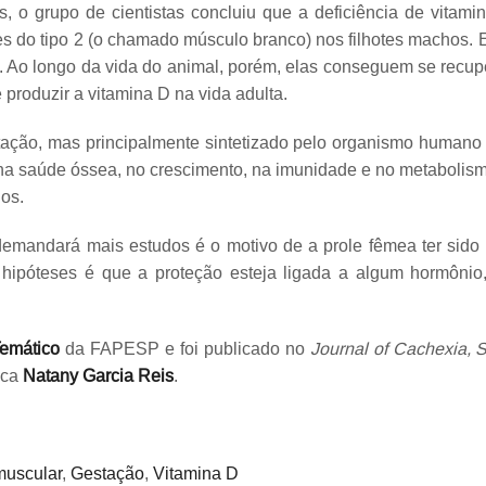
, o grupo de cientistas concluiu que a deficiência de vitami
s do tipo 2 (o chamado músculo branco) nos filhotes machos. E
). Ao longo da vida do animal, porém, elas conseguem se recupe
produzir a vitamina D na vida adulta.
tação, mas principalmente sintetizado pelo organismo humano 
a saúde óssea, no crescimento, na imunidade e no metabolismo.
os.
demandará mais estudos é o motivo de a prole fêmea ter sido 
 hipóteses é que a proteção esteja ligada a algum hormônio
Temático
da FAPESP e foi publicado no
Journal of Cachexia, 
ica
Natany Garcia Reis
.
muscular
,
Gestação
,
Vitamina D