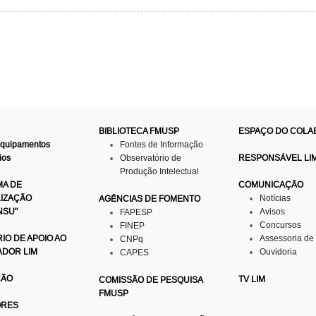
BIBLIOTECA FMUSP
ESPAÇO DO COL
Equipamentos
Fontes de Informação
ios
Observatório de
RESPONSÁVEL LI
Produção Intelectual
A DE
COMUNICAÇÃO
LIZAÇÃO
Notícias
AGÊNCIAS DE FOMENTO
NSU"
Avisos
FAPESP
Concursos
FINEP
IO DE APOIO AO
Assessoria de
CNPq
ADOR LIM
Ouvidoria
CAPES
ÇÃO
TV LIM
COMISSÃO DE PESQUISA
FMUSP
ORES