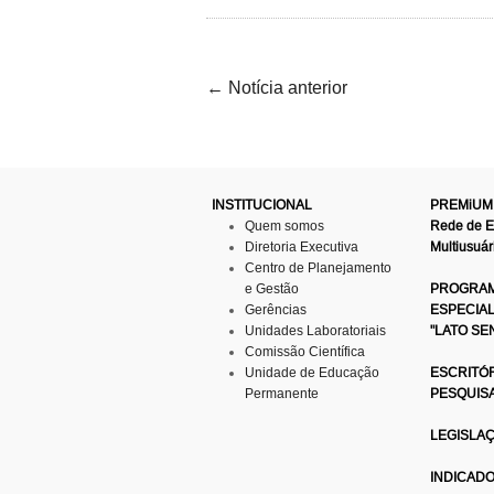
←
Notícia anterior
INSTITUCIONAL
PREMiUM
Quem somos
Rede de 
Diretoria Executiva
Multiusuár
Centro de Planejamento
e Gestão
PROGRAM
Gerências
ESPECIA
Unidades Laboratoriais
"LATO SE
Comissão Científica
Unidade de Educação
ESCRITÓR
Permanente
PESQUIS
LEGISLA
INDICAD