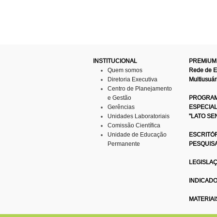
INSTITUCIONAL
PREMiUM
Quem somos
Rede de 
Diretoria Executiva
Multiusuár
Centro de Planejamento
e Gestão
PROGRAM
Gerências
ESPECIA
Unidades Laboratoriais
"LATO SE
Comissão Científica
Unidade de Educação
ESCRITÓR
Permanente
PESQUIS
LEGISLA
INDICAD
MATERIAI