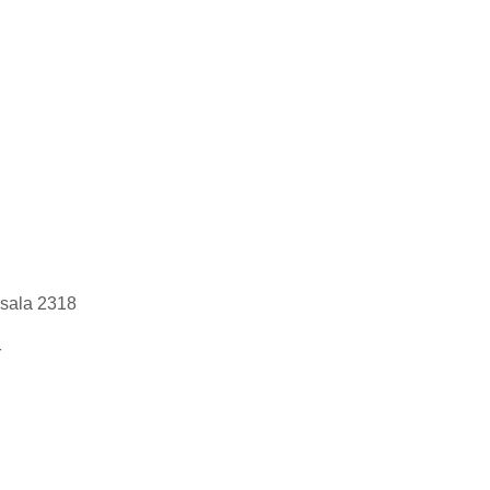
 sala 2318
r