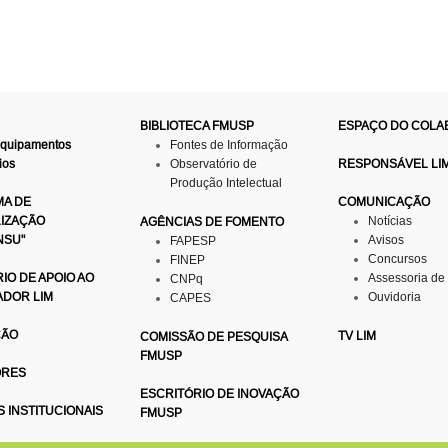
BIBLIOTECA FMUSP
ESPAÇO DO COL
Equipamentos
Fontes de Informação
ios
Observatório de
RESPONSÁVEL LI
Produção Intelectual
A DE
COMUNICAÇÃO
LIZAÇÃO
Notícias
AGÊNCIAS DE FOMENTO
NSU"
Avisos
FAPESP
Concursos
FINEP
IO DE APOIO AO
Assessoria de
CNPq
ADOR LIM
Ouvidoria
CAPES
ÇÃO
TV LIM
COMISSÃO DE PESQUISA
FMUSP
ORES
ESCRITÓRIO DE INOVAÇÃO
S INSTITUCIONAIS
FMUSP