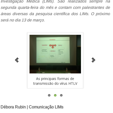
Investigação Médica (LIMs). São realizados sempre na
segunda quarta-feira do mês e contam com palestrantes de
áreas diversas da pesquisa científica dos LIMs. O próximo
será no dia 13 de março.
i introduz
As principais formas de
Professor Ca
 plateia
transmissão do vírus HTLV
apre
Débora Rubin | Comunicação LIMs