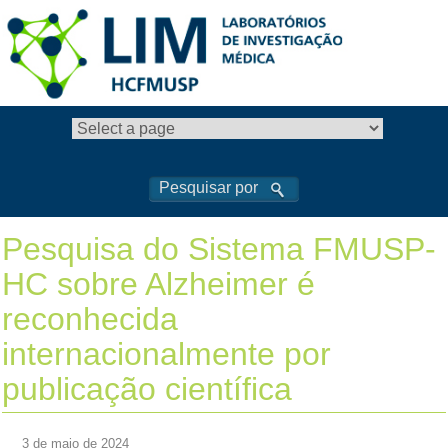
Pesquisa do Sistema FMUSP-
HC sobre Alzheimer é
reconhecida
internacionalmente por
publicação científica
3 de maio de 2024