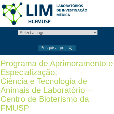
Programa de Aprimoramento e
Especialização:
Ciência e Tecnologia de
Animais de Laboratório –
Centro de Bioterismo da
FMUSP