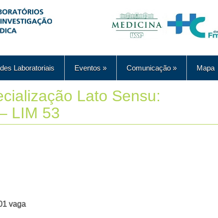
des Laboratoriais
Eventos
»
Comunicação
»
Mapa
cialização Lato Sensu:
 – LIM 53
 01 vaga