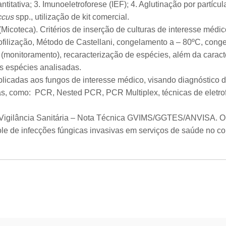
titativa; 3. Imunoeletroforese (IEF); 4. Aglutinação por partícu
ccus
spp., utilização de kit comercial.
icoteca). Critérios de inserção de culturas de interesse médic
filização, Método de Castellani, congelamento a – 80ºC, congel
a (monitoramento), recaracterização de espécies, além da carac
s espécies analisadas.
licadas aos fungos de interesse médico, visando diagnóstico 
cas, como: PCR, Nested PCR, PCR Multiplex, técnicas de eletr
igilância Sanitária – Nota Técnica GVIMS/GGTES/ANVISA. Ori
role de infecções fúngicas invasivas em serviços de saúde no 