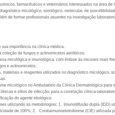
químicos, farmacêuticos e veterinários interessados na área de 
 diagnóstico micológico, sorológico, molecular, de suscetibilida
lém de formar profissionais atuantes na investigação laboratori
e sua importância na clínica médica.
coleção de fungos e actinomicetos aeróbicos.
uisa micológica e imunológica, com ênfase às micoses mais freq
ngos e actinomicetos.
 materiais e reagentes utilizados no diagnóstico micológico, so
sas.
ame micológico no Ambulatório da Clínica Dermatológica para 
línicas e sítios de infecção, para a correlação clínica-laborato
ificação do agente etiológico.
ses utilizando as metodologias: 1. Imunodifusão dupla (IDD) ut
ficidade de 100%; 2. Contraimunoeletroforese (CIE) utilizada p