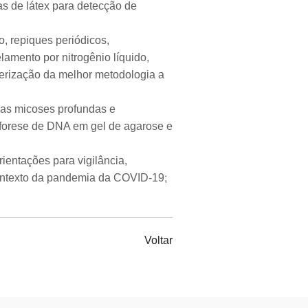
las de látex para detecção de
o, repiques periódicos,
amento por nitrogênio líquido,
terização da melhor metodologia a
das micoses profundas e
oforese de DNA em gel de agarose e
entações para vigilância,
contexto da pandemia da COVID-19;
Voltar