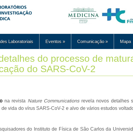
des Laboratoriais
Eventos
»
Comunicação
»
Mapa
detalhes do processo de matura
licação do SARS-CoV-2
do
na revista
Nature Communications
revela novos detalhes 
lo de vida do vírus SARS-CoV-2 e alvo de vários estudos volta
esquisadores do Instituto de Física de São Carlos da Univer