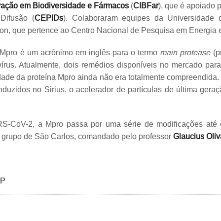
vação em Biodiversidade e Fármacos
(
CIBFar
), que é apoiado
Difusão (
CEPIDs
). Colaboraram equipes da Universidade 
tron, que pertence ao Centro Nacional de Pesquisa em Energia
Mpro é um acrônimo em inglês para o termo
main protease
(p
vírus. Atualmente, dois remédios disponíveis no mercado par
idade da proteína Mpro ainda não era totalmente compreendida.
nduzidos no Sirius, o acelerador de partículas de última ge
RS-CoV-2, a Mpro passa por uma série de modificações até c
lo grupo de São Carlos, comandado pelo professor
Glaucius Oliv
SP