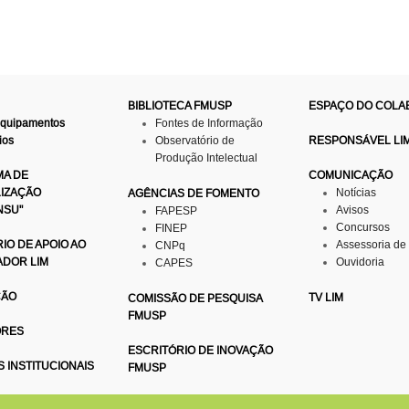
BIBLIOTECA FMUSP
ESPAÇO DO COL
Equipamentos
Fontes de Informação
ios
Observatório de
RESPONSÁVEL LI
Produção Intelectual
A DE
COMUNICAÇÃO
LIZAÇÃO
Notícias
AGÊNCIAS DE FOMENTO
NSU"
Avisos
FAPESP
Concursos
FINEP
IO DE APOIO AO
Assessoria de
CNPq
ADOR LIM
Ouvidoria
CAPES
ÇÃO
TV LIM
COMISSÃO DE PESQUISA
FMUSP
ORES
ESCRITÓRIO DE INOVAÇÃO
S INSTITUCIONAIS
FMUSP