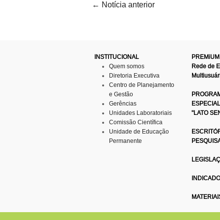
←
Notícia anterior
INSTITUCIONAL
PREMiUM
Quem somos
Rede de 
Diretoria Executiva
Multiusuár
Centro de Planejamento
e Gestão
PROGRAM
Gerências
ESPECIA
Unidades Laboratoriais
"LATO SE
Comissão Científica
Unidade de Educação
ESCRITÓR
Permanente
PESQUIS
LEGISLA
INDICAD
MATERIAI