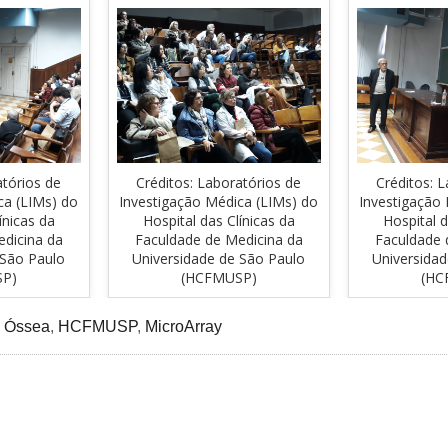
atórios de
Créditos: Laboratórios de
Créditos: 
ca (LIMs) do
Investigação Médica (LIMs) do
Investigação
ínicas da
Hospital das Clínicas da
Hospital d
dicina da
Faculdade de Medicina da
Faculdade 
 São Paulo
Universidade de São Paulo
Universida
SP)
(HCFMUSP)
(HC
l Óssea
,
HCFMUSP
,
MicroArray