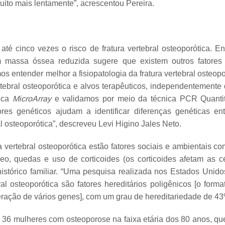
ito mais lentamente”, acrescentou Pereira.
 cinco vezes o risco de fratura vertebral osteoporótica. Ent
 massa óssea reduzida sugere que existem outros fatores q
s entender melhor a fisiopatologia da fratura vertebral osteopo
vertebral osteoporótica e alvos terapêuticos, independentemen
nica
MicroArray
e validamos por meio da técnica PCR Quanti
res genéticos ajudam a identificar diferenças genéticas ent
l osteoporótica”, descreveu Levi Higino Jales Neto.
 vertebral osteoporótica estão fatores sociais e ambientais c
eo, quedas e uso de corticoides (os corticoides afetam as c
histórico familiar. “Uma pesquisa realizada nos Estados Unid
bral osteoporótica são fatores hereditários poligênicos [o form
nteração de vários genes], com um grau de hereditariedade de 43
r 36 mulheres com osteoporose na faixa etária dos 80 anos, 