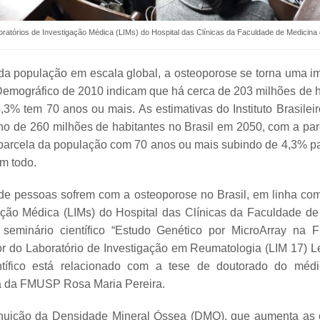
aboratórios de Investigação Médica (LIMs) do Hospital das Clínicas da Faculdade de Medic
a população em escala global, a osteoporose se torna uma im
emográfico de 2010 indicam que há cerca de 203 milhões de ha
% tem 70 anos ou mais. As estimativas do Instituto Brasileiro
o de 260 milhões de habitantes no Brasil em 2050, com a pa
parcela da população com 70 anos ou mais subindo de 4,3% pa
um todo.
e pessoas sofrem com a osteoporose no Brasil, em linha co
gação Médica (LIMs) do Hospital das Clínicas da Faculdade d
inário científico “Estudo Genético por MicroArray na Fr
r do Laboratório de Investigação em Reumatologia (LIM 17) Le
tífico está relacionado com a tese de doutorado do médic
ra da FMUSP Rosa Maria Pereira.
nuição da Densidade Mineral Óssea (DMO), que aumenta as c