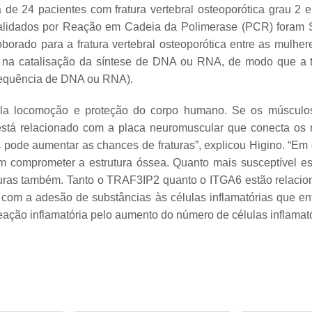
de 24 pacientes com fratura vertebral osteoporótica grau 2 e
s validados por Reação em Cadeia da Polimerase (PCR) fora
roborado para a fratura vertebral osteoporótica entre as mulhe
 na catalisação da síntese de DNA ou RNA, de modo que a 
sequência de DNA ou RNA).
la locomoção e proteção do corpo humano. Se os músculos 
á relacionado com a placa neuromuscular que conecta os mú
pode aumentar as chances de fraturas”, explicou Higino. “Em d
m comprometer a estrutura óssea. Quanto mais susceptível es
aturas também. Tanto o TRAF3IP2 quanto o ITGA6 estão relacio
com a adesão de substâncias às células inflamatórias que en
eação inflamatória pelo aumento do número de células inflamató