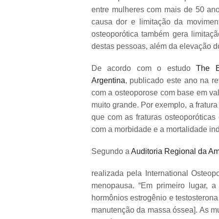
entre mulheres com mais de 50 ano
causa dor e limitação da moviment
osteoporótica também gera limitaç
destas pessoas, além da elevação do
De acordo com o estudo
The B
Argentina
, publicado este ano na re
com a osteoporose com base em valor
muito grande. Por exemplo, a fratura 
que com as fraturas osteoporótica
com a morbidade e a mortalidade ind
Segundo a
Auditoria Regional da Am
realizada pela International Osteo
menopausa. “Em primeiro lugar, a
hormônios estrogênio e testosterona
manutenção da massa óssea]. As mu