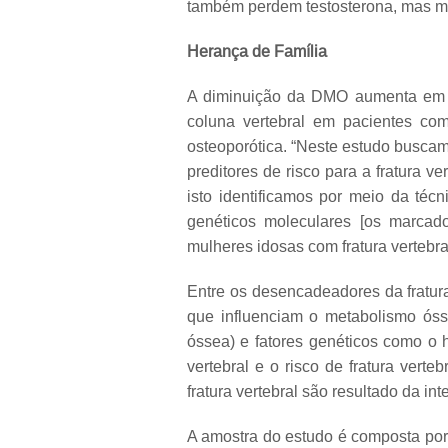
também perdem testosterona, mas mu
Herança de Família
A diminuição da DMO aumenta em até
coluna vertebral em pacientes com
osteoporótica. “Neste estudo buscamo
preditores de risco para a fratura 
isto identificamos por meio da téc
genéticos moleculares [os marcado
mulheres idosas com fratura vertebra
Entre os desencadeadores da fratura
que influenciam o metabolismo óss
óssea) e fatores genéticos como o 
vertebral e o risco de fratura verte
fratura vertebral são resultado da i
A amostra do estudo é composta po