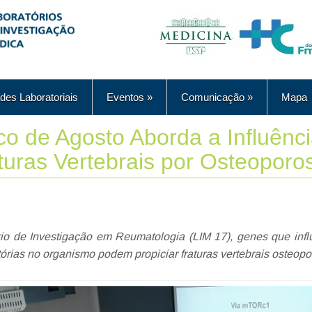
des Laboratoriais
Eventos
»
Comunicação
»
Mapa
ico de Agosto Aborda a Influênc
uras Vertebrais por Osteoporo
io de Investigação em Reumatologia (LIM 17), genes que infl
órias no organismo podem propiciar fraturas vertebrais osteopo