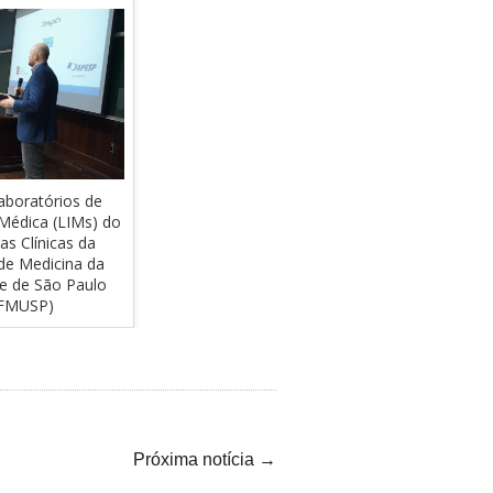
Laboratórios de
Créditos: Laboratórios de
Crédi
 Médica (LIMs) do
Investigação Médica (LIMs) do
Investig
as Clínicas da
Hospital das Clínicas da
Hospi
de Medicina da
Faculdade de Medicina da
Facul
de de São Paulo
Universidade de São Paulo
Univer
FMUSP)
(HCFMUSP)
Próxima notícia
→