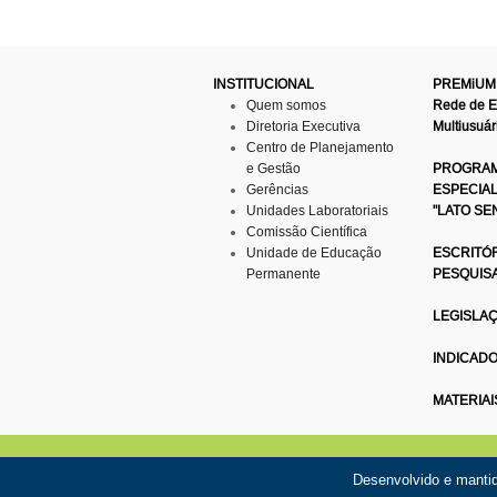
INSTITUCIONAL
PREMiUM
Quem somos
Rede de 
Diretoria Executiva
Multiusuár
Centro de Planejamento
e Gestão
PROGRAM
Gerências
ESPECIA
Unidades Laboratoriais
"LATO SE
Comissão Científica
Unidade de Educação
ESCRITÓR
Permanente
PESQUIS
LEGISLA
INDICAD
MATERIAI
Desenvolvido e manti