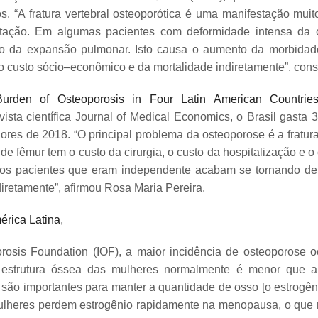
s. “A fratura vertebral osteoporótica é uma manifestação mu
ação. Em algumas pacientes com deformidade intensa da col
ão da expansão pulmonar. Isto causa o aumento da morbidad
 custo sócio–econômico e da mortalidade indiretamente”, consi
urden of Osteoporosis in Four Latin American Countries
vista científica Journal of Medical Economics, o Brasil gast
es de 2018. “O principal problema da osteoporose é a fratura.
de fêmur tem o custo da cirurgia, o custo da hospitalização e o 
s os pacientes que eram independente acabam se tornando de
iretamente”, afirmou Rosa Maria Pereira.
érica Latina
,
porosis Foundation (IOF), a maior incidência de osteoporose 
 estrutura óssea das mulheres normalmente é menor que a
 são importantes para manter a quantidade de osso [o estrogên
lheres perdem estrogênio rapidamente na menopausa, o que 