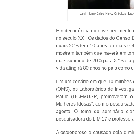
Levi Higino Jales Neto. Créditos: L
Em decorrência do envelhecimento d
no século XXI. Os dados do Censo D
quais 20% tem 50 anos ou mais e 4,3
mostram também que haverá em torn
mais subindo de 20% para 37% e a 
vida atingirá 80 anos no país como 
Em um cenário em que 10 milhões d
(OMS), os Laboratórios de Investi
Paulo (HCFMUSP) promoveram o sem
Mulheres Idosas”, com o pesquisado
agosto. O tema do seminário cien
pesquisadora do LIM 17 e professo
A osteoporose é causada pela dimi