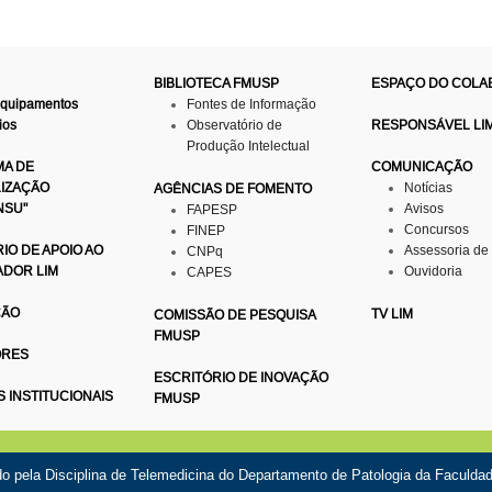
BIBLIOTECA FMUSP
ESPAÇO DO COL
Equipamentos
Fontes de Informação
ios
Observatório de
RESPONSÁVEL LI
Produção Intelectual
A DE
COMUNICAÇÃO
LIZAÇÃO
Notícias
AGÊNCIAS DE FOMENTO
NSU"
Avisos
FAPESP
Concursos
FINEP
IO DE APOIO AO
Assessoria de
CNPq
ADOR LIM
Ouvidoria
CAPES
ÇÃO
TV LIM
COMISSÃO DE PESQUISA
FMUSP
ORES
ESCRITÓRIO DE INOVAÇÃO
S INSTITUCIONAIS
FMUSP
do pela
Disciplina de Telemedicina
do Departamento de Patologia da Faculda