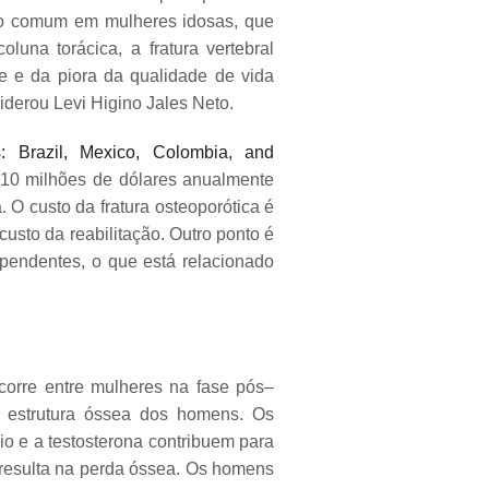
ito comum em mulheres idosas, que
una torácica, a fratura vertebral
e e da piora da qualidade de vida
derou Levi Higino Jales Neto.
: Brazil, Mexico, Colombia, and
a 310 milhões de dólares anualmente
 O custo da fratura osteoporótica é
custo da reabilitação. Outro ponto é
pendentes, o que está relacionado
ocorre entre mulheres na fase pós–
 estrutura óssea dos homens. Os
io e a testosterona contribuem para
resulta na perda óssea. Os homens