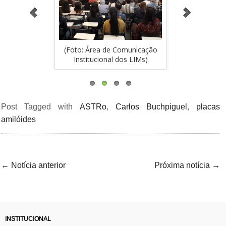
Comunicação
(Foto: Área de Comunicação
(Foto: Área
dos LIMs)
Institucional dos LIMs)
Instituci
Post Tagged with
ASTRo
,
Carlos Buchpiguel
,
placas
amilóides
←
Notícia anterior
Próxima notícia
→
INSTITUCIONAL