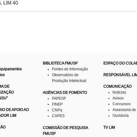
s
,
LIM 40
BIBLIOTECA FMUSP
ESPAÇO DO COL
Equipamentos
Fontes de Informação
ios
Observatório de
RESPONSÁVEL LI
Produção Intelectual
A DE
COMUNICAÇÃO
LIZAÇÃO
Notícias
AGÊNCIAS DE FOMENTO
NSU"
Avisos
FAPESP
Concursos
FINEP
IO DE APOIO AO
Assessoria de
CNPq
ADOR LIM
Ouvidoria
CAPES
ÇÃO
TV LIM
COMISSÃO DE PESQUISA
FMUSP