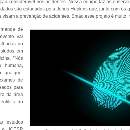
ção considerável nos acidentes. Nossa equipe faz as observa
 dados são estudados pela Johns Hopkins que, junto com os ge
visam a prevenção de acidentes. Então esse projeto é muito im
ernanda de
evento vai
balhadas no
estudos em
cina. “Nós
ão humana,
m qualquer
 exames de
sados para
tro da área
entífica do
ar estudos
m o ICESP