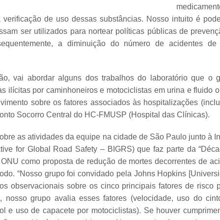
medicamento
verificação de uso dessas substâncias. Nosso intuito é pode
ossam ser utilizados para nortear políticas públicas de preve
sequentemente, a diminuição do número de acidentes de t
ão, vai abordar alguns dos trabalhos do laboratório que o
s ilícitas por caminhoneiros e motociclistas em urina e fluido o
vimento sobre os fatores associados às hospitalizações (inclu
ronto Socorro Central do HC-FMUSP (Hospital das Clínicas).
obre as atividades da equipe na cidade de São Paulo junto à I
iative for Global Road Safety – BIGRS) que faz parte da “Dé
a ONU como proposta de redução de mortes decorrentes de acid
íodo. “Nosso grupo foi convidado pela Johns Hopkins [Universi
os observacionais sobre os cinco principais fatores de risco 
 nosso grupo avalia esses fatores (velocidade, uso do cin
ol e uso de capacete por motociclistas). Se houver cumpriment