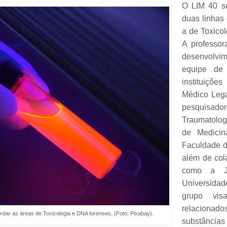
O LIM 40 se
duas linhas
a de Toxico
A professor
desenvolvime
equipe de 
instituiçõe
Médico Lega
pesquisado
Traumatolog
de Medici
Faculdade d
além de col
como a J
Universida
grupo vis
relaciona
ordar as áreas de Toxicologia e DNA forenses. (Foto: Pixabay).
substâncias 