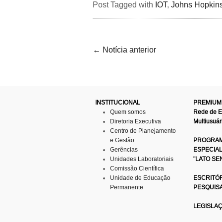
Post Tagged with
IOT
,
Johns Hopkin
←
Notícia anterior
INSTITUCIONAL
PREMiUM
Quem somos
Rede de 
Diretoria Executiva
Multiusuár
Centro de Planejamento
e Gestão
PROGRAM
Gerências
ESPECIA
Unidades Laboratoriais
"LATO SE
Comissão Científica
Unidade de Educação
ESCRITÓR
Permanente
PESQUIS
LEGISLA