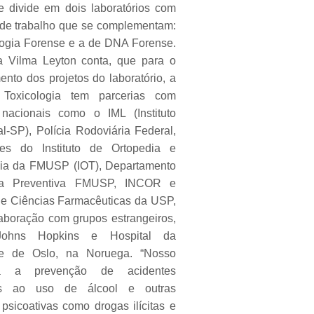
 divide em dois laboratórios com
 de trabalho que se complementam:
logia Forense e a de DNA Forense.
a Vilma Leyton conta, que para o
nto dos projetos do laboratório, a
Toxicologia tem parcerias com
s nacionais como o IML (Instituto
l-SP), Polícia Rodoviária Federal,
res do Instituto de Ortopedia e
ia da FMUSP (IOT), Departamento
na Preventiva FMUSP, INCOR e
e Ciências Farmacêuticas da USP,
aboração com grupos estrangeiros,
ohns Hopkins e Hospital da
de de Oslo, na Noruega. “Nosso
a a prevenção de acidentes
dos ao uso de álcool e outras
psicoativas como drogas ilícitas e