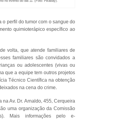
io no evento do dia 11. (Foto: Pixabay).
 o perfil do tumor com o sangue do
mento quimioterápico específico ao
e volta, que atende familiares de
esses familiares são convidados a
rianças ou adolescentes (vivas ou
a que a equipe tem outros projetos
ícia Técnico Científica na obtenção
 deixados na cena do crime.
a na Av. Dr. Arnaldo, 455, Cerqueira
 e são uma organização da Comissão
Ms). Mais informações pelo e-