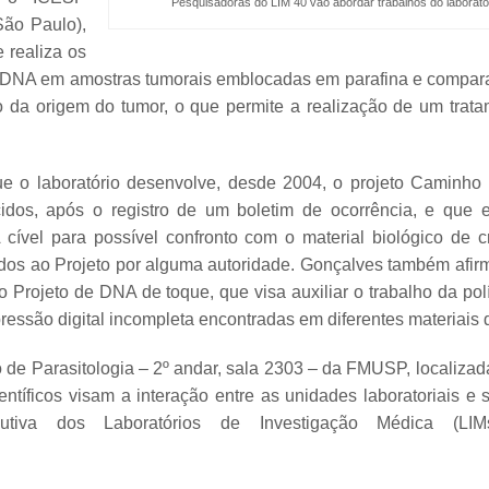
Pesquisadoras do LIM 40 vão abordar trabalhos do laboratór
São Paulo),
 realiza os
o DNA em amostras tumorais emblocadas em parafina e compara
 da origem do tumor, o que permite a realização de um trata
 o laboratório desenvolve, desde 2004, o projeto Caminho d
idos, após o registro de um boletim de ocorrência, e que 
ível para possível confronto com o material biológico de c
os ao Projeto por alguma autoridade. Gonçalves também afirm
 Projeto de DNA de toque, que visa auxiliar o trabalho da pol
pressão digital incompleta encontradas em diferentes materiais
o de Parasitologia – 2º andar, sala 2303 – da FMUSP, localizad
entíficos visam a interação entre as unidades laboratoriais
cutiva dos Laboratórios de Investigação Médica (LI