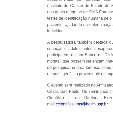
(Instituto do Câncer do Estado de 
nos quais a equipe de DNA Forense
testes de identificação humana pel
paciente, ajudando na determinação
indivíduo.
A pesquisadora também destaca que
crianças e adolescentes desaparec
participarem de um Banco de DNA c
mortas), que possam ser encaminhad
de pesquisa na área forense, como o
de perfil genético proveniente de im
O evento será realizado no Anfiteatr
César, São Paulo. Os seminários ci
Científica e da Diretoria Exe
mail
ccientifica.lims@hc.fm.usp.br
.