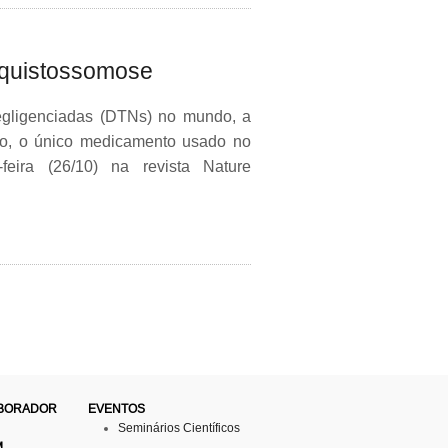
squistossomose
egligenciadas (DTNs) no mundo, a
to, o único medicamento usado no
eira (26/10) na revista Nature
ABORADOR
EVENTOS
Seminários Científicos
M