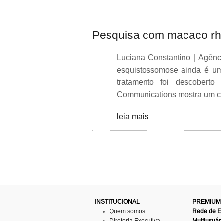
Pesquisa com macaco rhe
Luciana Constantino | Agên
esquistossomose ainda é um
tratamento foi descoberto
Communications mostra um c
leia mais
INSTITUCIONAL
PREMiUM
Quem somos
Rede de 
Diretoria Executiva
Multiusuár