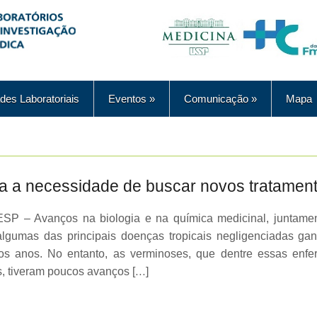
des Laboratoriais
Eventos
»
Comunicação
»
Mapa
ara a necessidade de buscar novos tratamen
ESP – Avanços na biologia e na química medicinal, juntame
algumas das principais doenças tropicais negligenciadas ga
mos anos. No entanto, as verminoses, que dentre essas enf
 tiveram poucos avanços […]