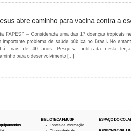
sus abre caminho para vacina contra a e
cia FAPESP – Considerada uma das 17 doenças tropicais n
 importante problema de saúde pública no Brasil. No entan
 há mais de 40 anos. Pesquisa publicada nesta terça-f
aminho para o desenvolvimento […]
BIBLIOTECA FMUSP
ESPAÇO DO COL
Equipamentos
Fontes de Informação
ios
Observatório de
RESPONSÁVEL LI