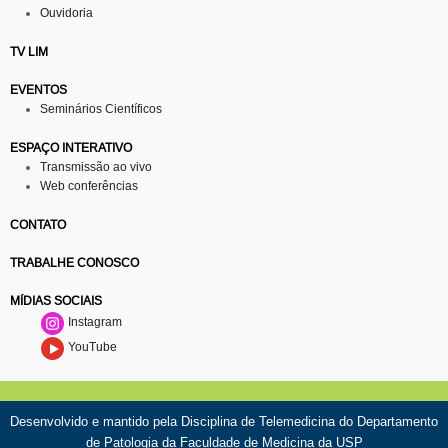
Ouvidoria
TV LIM
EVENTOS
Seminários Científicos
ESPAÇO INTERATIVO
Transmissão ao vivo
Web conferências
CONTATO
TRABALHE CONOSCO
MÍDIAS SOCIAIS
Instagram
YouTube
Desenvolvido e mantido pela
Disciplina de Telemedicina
do Departamento
de Patologia da Faculdade de Medicina da USP