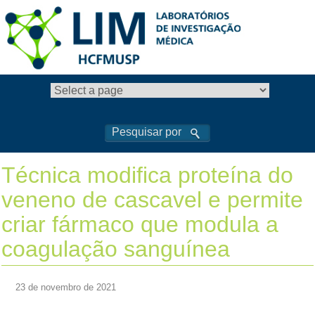
Técnica modifica proteína do
veneno de cascavel e permite
criar fármaco que modula a
coagulação sanguínea
23 de novembro de 2021