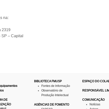
s na:
la 2319
 SP – Capital
BIBLIOTECA FMUSP
ESPAÇO DO COL
Equipamentos
Fontes de Informação
ios
Observatório de
RESPONSÁVEL LI
Produção Intelectual
A DE
COMUNICAÇÃO
LIZAÇÃO
Notícias
AGÊNCIAS DE FOMENTO
NSU"
Avisos