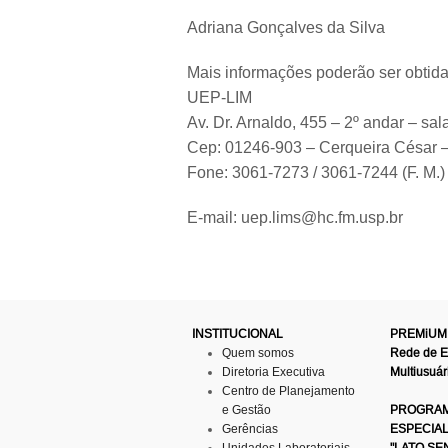
Adriana Gonçalves da Silva
Mais informações poderão ser obtida
UEP-LIM
Av. Dr. Arnaldo, 455 – 2º andar – sa
Cep: 01246-903 – Cerqueira César –
Fone: 3061-7273 / 3061-7244 (F. M.)
E-mail: uep.lims@hc.fm.usp.br
INSTITUCIONAL
PREMiUM
Quem somos
Rede de 
Diretoria Executiva
Multiusuár
Centro de Planejamento
e Gestão
PROGRAM
Gerências
ESPECIA
Unidades Laboratoriais
"LATO SE