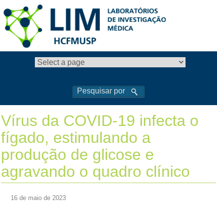
Vírus da COVID-19 infecta o
fígado, estimulando a
produção de glicose e
agravando o quadro clínico
16 de maio de 2023